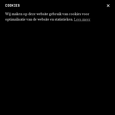
Cookies
Wij maken op deze website gebruik van cookies voor
optimalisatie van de website en statistieken.
Lees meer
Werkvorm Meerstemmige tijdlijnen
vmbo/havo/vwo
Vakken: geschiedenis (bovenbouw
vmbo/havo/vwo).
Leerlingen onderscheiden bronnen en brengen
belangrijke gebeurtenissen in kaart. Het is niet
noodzakelijk om de film
De Oost
te kijken | 1-2
lesuren.
Bekijk werkvorm
Bekijk instructievideo